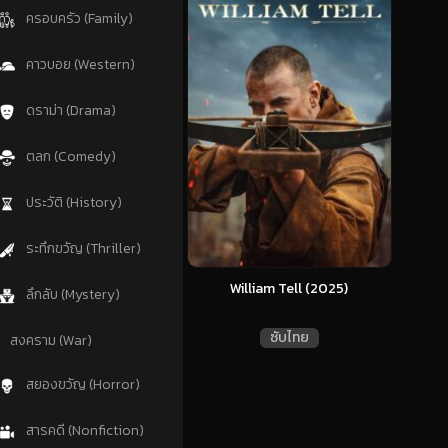
ครอบครัว (Family)
คาวบอย (Western)
ดราม่า (Drama)
ตลก (Comedy)
ประวัติ (History)
ระทึกขวัญ (Thriller)
William Tell (2025)
ลึกลับ (Mystery)
ซับไทย
สงคราม (War)
สยองขวัญ (Horror)
สารคดี (Nonfiction)