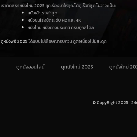
เราคัดสรรหนังใหม่ 2025 ทุกเรื่องมาให้คุณได้ดูเร็วที่สุด ไม่ว่าจะเป็น:
หนังเข้าโรงล่าสุด
หนังชนโรงชัดระดับ HD และ 4K
หนังไทย หนังต่างประเทศ ครบทุกสไตล์
ดูหนังฟรี 2025
ได้แบบไม่มีโฆษณารบกวน ดูต่อเนื่องไม่มีสะดุด
ดูหนังออนไลน์
ดูหนังใหม่ 2025
ดูหนังใหม่ 2
© CopyRight 2025 | 24u-h