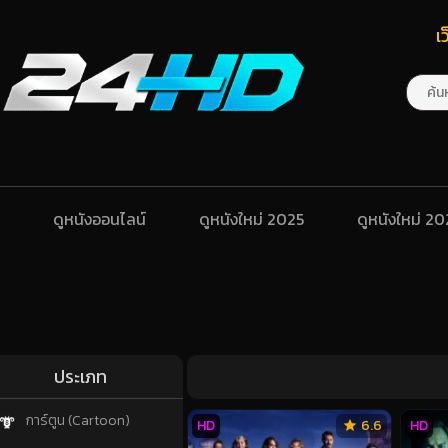
เ
ดูหนังออนไลน์
ดูหนังใหม่ 2025
ดูหนังใหม่ 2
ประเภท
การ์ตูน (Cartoon)
HD
6.6
HD