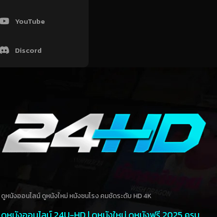
YouTube
Discord
ดูหนังออนไลน์ ดูหนังใหม่ หนังชนโรง คมชัดระดับ HD 4K
ดูหนังออนไลน์ 24U-HD | ดูหนังใหม่ ดูหนังฟรี 2025 ครบ