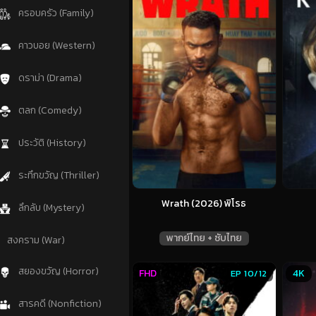
ครอบครัว (Family)
คาวบอย (Western)
ดราม่า (Drama)
ตลก (Comedy)
ประวัติ (History)
ระทึกขวัญ (Thriller)
Wrath (2026) พิโรธ
ลึกลับ (Mystery)
พากย์ไทย + ซับไทย
สงคราม (War)
สยองขวัญ (Horror)
FHD
4K
EP 10/12
สารคดี (Nonfiction)