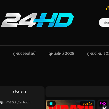
เ
ดูหนังออนไลน์
ดูหนังใหม่ 2025
ดูหนังใหม่ 2
ประเภท
การ์ตูน (Cartoon)
4K
FHD
จบแล้ว