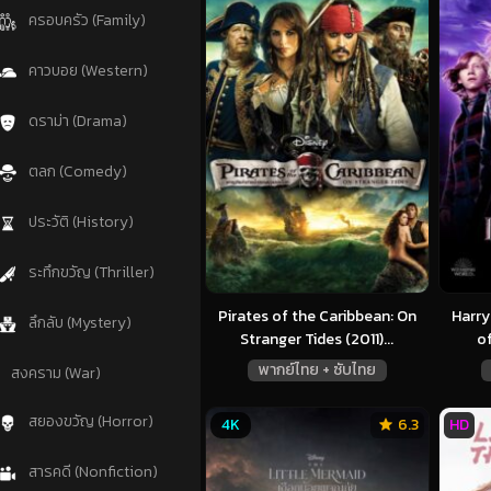
ครอบครัว (Family)
คาวบอย (Western)
ดราม่า (Drama)
ตลก (Comedy)
ประวัติ (History)
ระทึกขวัญ (Thriller)
Pirates of the Caribbean: On
Harry
ลึกลับ (Mystery)
Stranger Tides (2011)...
of
พากย์ไทย + ซับไทย
สงคราม (War)
สยองขวัญ (Horror)
4K
6.3
HD
สารคดี (Nonfiction)