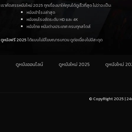
เราคัดสรรหนังใหม่ 2025 ทุกเรื่องมาให้คุณได้ดูเร็วที่สุด ไม่ว่าจะเป็น:
หนังเข้าโรงล่าสุด
หนังชนโรงชัดระดับ HD และ 4K
หนังไทย หนังต่างประเทศ ครบทุกสไตล์
ดูหนังฟรี 2025
ได้แบบไม่มีโฆษณารบกวน ดูต่อเนื่องไม่มีสะดุด
ดูหนังออนไลน์
ดูหนังใหม่ 2025
ดูหนังใหม่ 2
© CopyRight 2025 | 24u-h