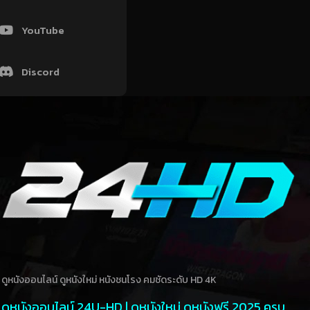
YouTube
Discord
ดูหนังออนไลน์ ดูหนังใหม่ หนังชนโรง คมชัดระดับ HD 4K
ดูหนังออนไลน์ 24U-HD | ดูหนังใหม่ ดูหนังฟรี 2025 ครบ