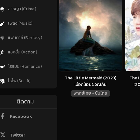
อาชญา (Crime)
เพลง (Music)
แฟนตาซี (Fantasy)
แอคชั่น (Action)
โรแมน (Romance)
The Little Mermaid (2023)
The L
ไซไฟ (Sci-fi)
เงือกน้อยผจญภัย
(20
พากย์ไทย + ซับไทย
ติดตาม
Facebook
Twitter