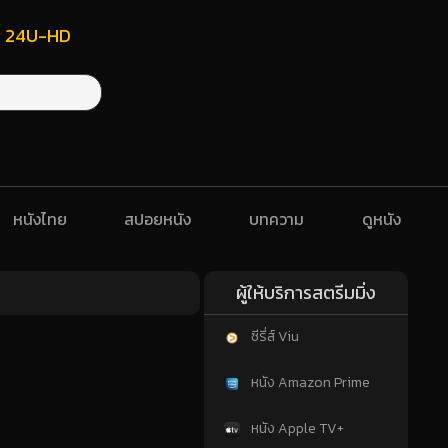
ฟรี 24U-HD
หนังไทย
สปอยหนัง
บทความ
ดูหนัง
ผู้ให้บริการสตรีมมิ่ง
ซีรี่ส์ Viu
หนัง Amazon Prime
หนัง Apple TV+