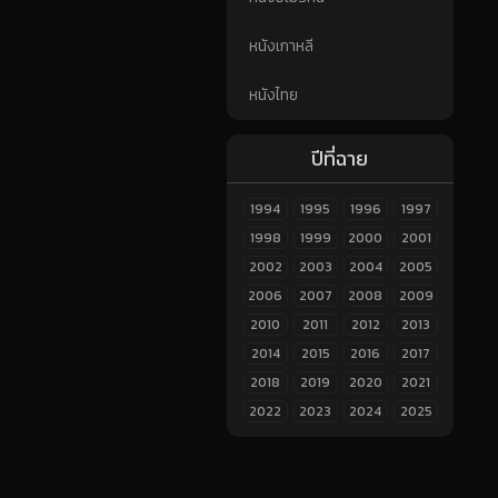
หนังเกาหลี
หนังไทย
ปีที่ฉาย
1994
1995
1996
1997
1998
1999
2000
2001
2002
2003
2004
2005
2006
2007
2008
2009
2010
2011
2012
2013
2014
2015
2016
2017
2018
2019
2020
2021
2022
2023
2024
2025