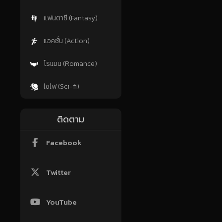
แฟนตาซี (Fantasy)
แอคชั่น (Action)
โรแมน (Romance)
ไซไฟ (Sci-fi)
ติดตาม
Facebook
Twitter
YouTube