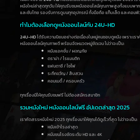
หนังใหม่ล่าสุดทุกวัน ให้คุณรับชมหนังออนไลน์คุณภาพสูงทั้งแบบพา
และซับไทย รองรับการดูบนทุกอุปกรณ์ ทั้งมือถือ แท็บเล็ต และคอมพิ
ทำไมต้องเลือกดูหนังออนไลน์กับ 24U-HD
24U-HD
ได้รับความนิยมอย่างต่อเนื่องในหมู่คนชอบดูหนัง เพราะเร
หนังออนไลน์คุณภาพดี พร้อมจัดหมวดหมู่ชัดเจน ไม่ว่าจะเป็น:
หนังแอคชั่น / ผจญภัย
ดราม่า / โรแมนติก
แฟนตาซี / ไซไฟ
ระทึกขวัญ / สืบสวน
คอมเมดี้ / ครอบครัว
ทุกเรื่องมีให้คุณรับชมฟรี ไม่ต้องสมัครสมาชิก
รวมหนังใหม่ หนังออนไลน์ฟรี อัปเดตล่าสุด 2025
เราคัดสรรหนังใหม่ 2025 ทุกเรื่องมาให้คุณได้ดูเร็วที่สุด ไม่ว่าจะเป็น:
หนังเข้าโรงล่าสุด
หนังชนโรงชัดระดับ HD และ 4K