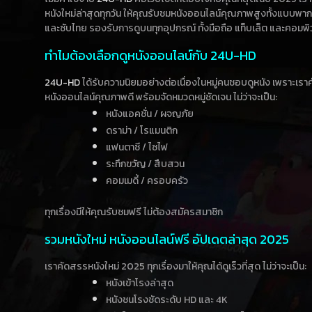
หนังใหม่ล่าสุดทุกวัน ให้คุณรับชมหนังออนไลน์คุณภาพสูงทั้งแบบพา
และซับไทย รองรับการดูบนทุกอุปกรณ์ ทั้งมือถือ แท็บเล็ต และคอมพิ
ทำไมต้องเลือกดูหนังออนไลน์กับ 24U-HD
24U-HD
ได้รับความนิยมอย่างต่อเนื่องในหมู่คนชอบดูหนัง เพราะเร
หนังออนไลน์คุณภาพดี พร้อมจัดหมวดหมู่ชัดเจน ไม่ว่าจะเป็น:
หนังแอคชั่น / ผจญภัย
ดราม่า / โรแมนติก
แฟนตาซี / ไซไฟ
ระทึกขวัญ / สืบสวน
คอมเมดี้ / ครอบครัว
ทุกเรื่องมีให้คุณรับชมฟรี ไม่ต้องสมัครสมาชิก
รวมหนังใหม่ หนังออนไลน์ฟรี อัปเดตล่าสุด 2025
เราคัดสรรหนังใหม่ 2025 ทุกเรื่องมาให้คุณได้ดูเร็วที่สุด ไม่ว่าจะเป็น:
หนังเข้าโรงล่าสุด
หนังชนโรงชัดระดับ HD และ 4K