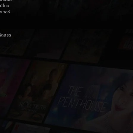
กย์ไทย
วเตอร์
าคัดสรร