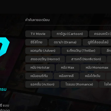
คำค้นหายอดนิยม
TV Movie
การ์ตูน (Cartoon)
ครอบครัว (
ซีรี่ส์ไทย
ดราม่า (Drama)
ดูซีรี่ส์ออนไลน์
ผจญภัย (Adven)
ระทึกขวัญ (Thriller)
ลึ
สยองขวัญ (Horror)
สารคดี (Nonfiction)
หนัง Hotstar
หนัง Max
หนัง Monomax
หนังอเมริกัน
หนังเกาหลี
หนังไต้หวัน
แอคชั่น (Action)
โรแมน (Romance)
ไซไฟ
 ครบ
รี
แบบ
าอัปเดต