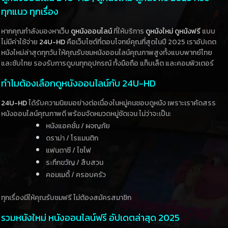
ทุกแนว ทุกเรื่อง
หากคุณกำลังมองหาเว็บ
ดูหนังออนไลน์
ที่ให้บริการ
ดูหนังใหม่
ดูหนังฟรี
แบบ
ไม่มีค่าใช้จ่าย
24U-HD
คือเว็บไซต์ที่ตอบโจทย์คุณที่สุดในปี 2025 เราอัปเดต
หนังใหม่ล่าสุดทุกวัน ให้คุณรับชมหนังออนไลน์คุณภาพสูงทั้งแบบพากย์ไทย
และซับไทย รองรับการดูบนทุกอุปกรณ์ ทั้งมือถือ แท็บเล็ต และคอมพิวเตอร์
ทำไมต้องเลือกดูหนังออนไลน์กับ 24U-HD
24U-HD
ได้รับความนิยมอย่างต่อเนื่องในหมู่คนชอบดูหนัง เพราะเราคัดสรร
หนังออนไลน์คุณภาพดี พร้อมจัดหมวดหมู่ชัดเจน ไม่ว่าจะเป็น:
หนังแอคชั่น / ผจญภัย
ดราม่า / โรแมนติก
แฟนตาซี / ไซไฟ
ระทึกขวัญ / สืบสวน
คอมเมดี้ / ครอบครัว
ทุกเรื่องมีให้คุณรับชมฟรี ไม่ต้องสมัครสมาชิก
รวมหนังใหม่ หนังออนไลน์ฟรี อัปเดตล่าสุด 2025