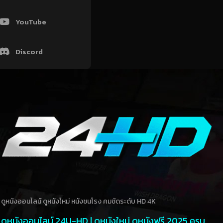
YouTube
Discord
ดูหนังออนไลน์ ดูหนังใหม่ หนังชนโรง คมชัดระดับ HD 4K
ดูหนังออนไลน์ 24U-HD | ดูหนังใหม่ ดูหนังฟรี 2025 ครบ