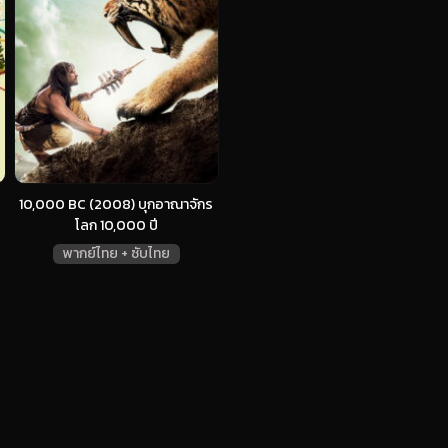
10,000 BC (2008) บุกอาณาจักร
โลก 10,000 ปี
พากย์ไทย + ซับไทย