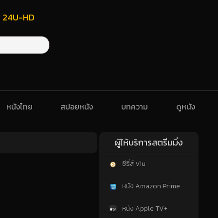
ฟรี 24U-HD
หนังไทย
สปอยหนัง
บทความ
ดูหนัง
ผู้ให้บริการสตรีมมิ่ง
ซีรี่ส์ Viu
หนัง Amazon Prime
หนัง Apple TV+