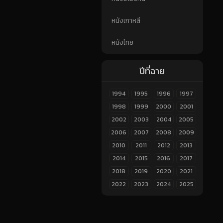
หนังเกาหลี
หนังไทย
ปีที่ฉาย
1994
1995
1996
1997
1998
1999
2000
2001
2002
2003
2004
2005
2006
2007
2008
2009
2010
2011
2012
2013
2014
2015
2016
2017
2018
2019
2020
2021
2022
2023
2024
2025