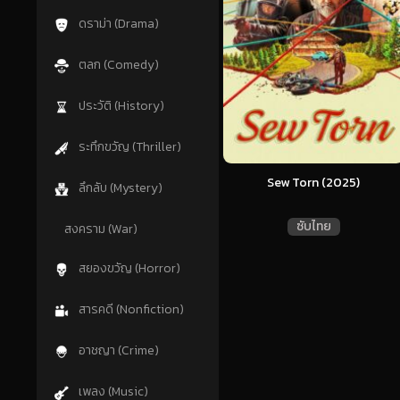
ดราม่า (Drama)
ตลก (Comedy)
ประวัติ (History)
ระทึกขวัญ (Thriller)
Sew Torn (2025)
ลึกลับ (Mystery)
ซับไทย
สงคราม (War)
สยองขวัญ (Horror)
สารคดี (Nonfiction)
อาชญา (Crime)
เพลง (Music)