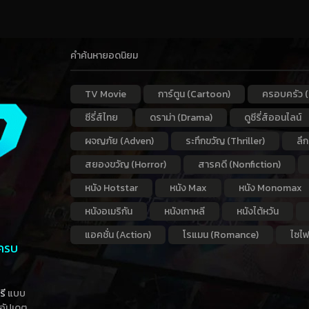
คำค้นหายอดนิยม
TV Movie
การ์ตูน (Cartoon)
ครอบครัว (
ซีรี่ส์ไทย
ดราม่า (Drama)
ดูซีรี่ส์ออนไลน์
ผจญภัย (Adven)
ระทึกขวัญ (Thriller)
ลึ
สยองขวัญ (Horror)
สารคดี (Nonfiction)
หนัง Hotstar
หนัง Max
หนัง Monomax
หนังอเมริกัน
หนังเกาหลี
หนังไต้หวัน
แอคชั่น (Action)
โรแมน (Romance)
ไซไฟ
 ครบ
รี
แบบ
าอัปเดต