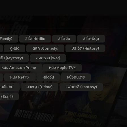
Family)
ซีรี่ส์ Netflix
ซีรี่ส์จีน
ซีรี่ส์ญี่ปุ่น
ดูหนัง
ตลก (Comedy)
ประวัติ (History)
กลับ (Mystery)
สงคราม (War)
หนัง Amazon Prime
หนัง Apple TV+
หนัง Netflix
หนังจีน
หนังอินเดีย
หนังไทย
อาชญา (Crime)
แฟนตาซี (Fantasy)
 (Sci-fi)