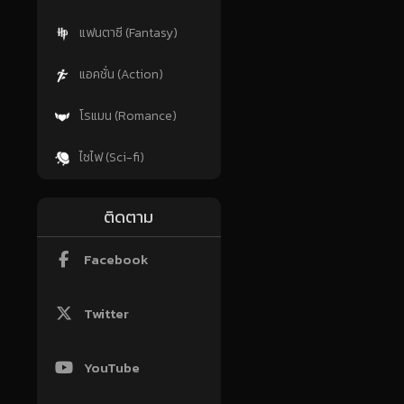
แฟนตาซี (Fantasy)
แอคชั่น (Action)
โรแมน (Romance)
ไซไฟ (Sci-fi)
ติดตาม
Facebook
Twitter
YouTube