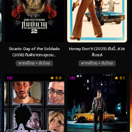
Sicario: Day of the Soldado
Honey Don’t! (2025) ฮันนี่…สวย
(2018) ทีมพิฆาตทะลุแดน...
สืบแส่
พากย์ไทย + ซับไทย
พากย์ไทย + ซับไทย
HD
6.8
HD
8.1