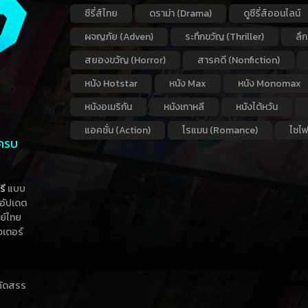
ซีรี่ส์ไทย
ดราม่า (Drama)
ดูซีรี่ส์ออนไลน์
ผจญภัย (Adven)
ระทึกขวัญ (Thriller)
ลึ
สยองขวัญ (Horror)
สารคดี (Nonfiction)
หนัง Hotstar
หนัง Max
หนัง Monomax
หนังอเมริกัน
หนังเกาหลี
หนังไต้หวัน
แอคชั่น (Action)
โรแมน (Romance)
ไซไฟ
 ครบ
รี
แบบ
าอัปเดต
กย์ไทย
วเตอร์
าคัดสรร