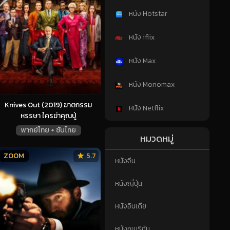
หนัง Hotstar
หนัง iflix
หนัง Max
หนัง Monomax
Knives Out (2019) ฆาตกรรม
หนัง Netflix
หรรษา ใครฆ่าคุณปู่
พากย์ไทย + ซับไทย
หมวดหมู่
ZOOM
5.7
หนังจีน
หนังญี่ปุ่น
หนังอินเดีย
หนังอเมริกัน