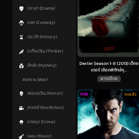
ดราม่า (Drama)
ตลก (Comedy)
ประวัติ (History)
ระทึกขวัญ (Thriller)
Dexter Season 1-8 (2013) เด็กซ
ลึกลับ (Mystery)
เตอร์ เชือดพิทักษ์คุ...
พากย์ไทย
สงคราม (War)
สยองขวัญ (Horror)
FHD
จบแล้ว
สารคดี (Nonfiction)
อาชญา (Crime)
เพลง (Music)