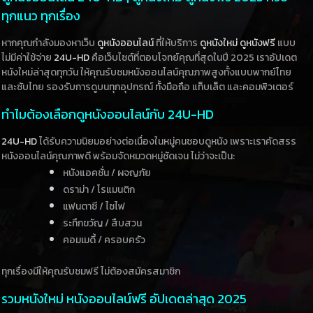
ทุกแนว ทุกเรื่อง
หากคุณกำลังมองหาเว็บ
ดูหนังออนไลน์
ที่ให้บริการ
ดูหนังใหม่
ดูหนังฟรี
แบบ
ไม่มีค่าใช้จ่าย
24U-HD
คือเว็บไซต์ที่ตอบโจทย์คุณที่สุดในปี 2025 เราอัปเดต
หนังใหม่ล่าสุดทุกวัน ให้คุณรับชมหนังออนไลน์คุณภาพสูงทั้งแบบพากย์ไทย
และซับไทย รองรับการดูบนทุกอุปกรณ์ ทั้งมือถือ แท็บเล็ต และคอมพิวเตอร์
ทำไมต้องเลือกดูหนังออนไลน์กับ 24U-HD
24U-HD
ได้รับความนิยมอย่างต่อเนื่องในหมู่คนชอบดูหนัง เพราะเราคัดสรร
หนังออนไลน์คุณภาพดี พร้อมจัดหมวดหมู่ชัดเจน ไม่ว่าจะเป็น:
หนังแอคชั่น / ผจญภัย
ดราม่า / โรแมนติก
แฟนตาซี / ไซไฟ
ระทึกขวัญ / สืบสวน
คอมเมดี้ / ครอบครัว
ทุกเรื่องมีให้คุณรับชมฟรี ไม่ต้องสมัครสมาชิก
รวมหนังใหม่ หนังออนไลน์ฟรี อัปเดตล่าสุด 2025