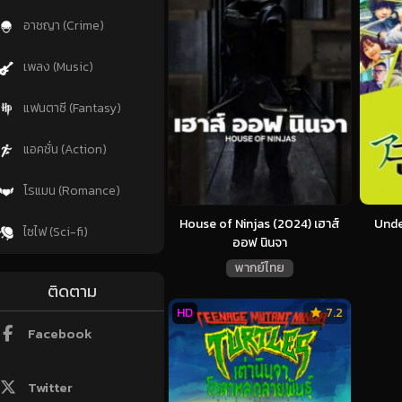
อาชญา (Crime)
เพลง (Music)
แฟนตาซี (Fantasy)
แอคชั่น (Action)
โรแมน (Romance)
House of Ninjas (2024) เฮาส์
Unde
ไซไฟ (Sci-fi)
ออฟ นินจา
พากย์ไทย
ติดตาม
HD
7.2
Facebook
Twitter