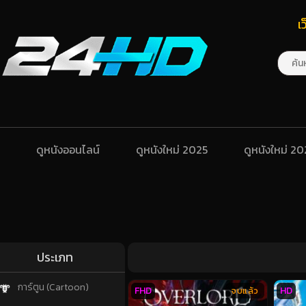
เ
ดูหนังออนไลน์
ดูหนังใหม่ 2025
ดูหนังใหม่ 2
ประเภท
การ์ตูน (Cartoon)
FHD
HD
จบแล้ว