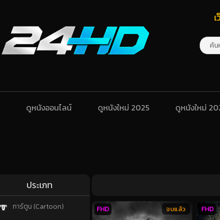
เ
ดูหนังออนไลน์
ดูหนังใหม่ 2025
ดูหนังใหม่ 2
ประเภท
การ์ตูน (Cartoon)
FHD
FHD
จบแล้ว