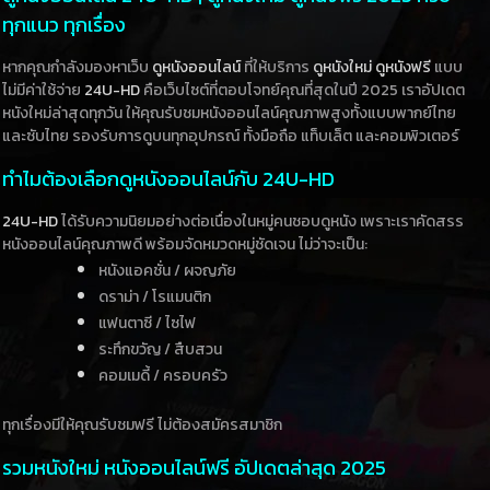
ทุกแนว ทุกเรื่อง
หากคุณกำลังมองหาเว็บ
ดูหนังออนไลน์
ที่ให้บริการ
ดูหนังใหม่
ดูหนังฟรี
แบบ
ไม่มีค่าใช้จ่าย
24U-HD
คือเว็บไซต์ที่ตอบโจทย์คุณที่สุดในปี 2025 เราอัปเดต
หนังใหม่ล่าสุดทุกวัน ให้คุณรับชมหนังออนไลน์คุณภาพสูงทั้งแบบพากย์ไทย
และซับไทย รองรับการดูบนทุกอุปกรณ์ ทั้งมือถือ แท็บเล็ต และคอมพิวเตอร์
ทำไมต้องเลือกดูหนังออนไลน์กับ 24U-HD
24U-HD
ได้รับความนิยมอย่างต่อเนื่องในหมู่คนชอบดูหนัง เพราะเราคัดสรร
หนังออนไลน์คุณภาพดี พร้อมจัดหมวดหมู่ชัดเจน ไม่ว่าจะเป็น:
หนังแอคชั่น / ผจญภัย
ดราม่า / โรแมนติก
แฟนตาซี / ไซไฟ
ระทึกขวัญ / สืบสวน
คอมเมดี้ / ครอบครัว
ทุกเรื่องมีให้คุณรับชมฟรี ไม่ต้องสมัครสมาชิก
รวมหนังใหม่ หนังออนไลน์ฟรี อัปเดตล่าสุด 2025