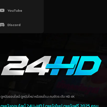
YouTube
Discord
ดูหนังออนไลน์ ดูหนังใหม่ หนังชนโรง คมชัดระดับ HD 4K
ดูหนังออนไลน์ 24U-HD | ดูหนังใหม่ ดูหนังฟรี 2025 ครบ