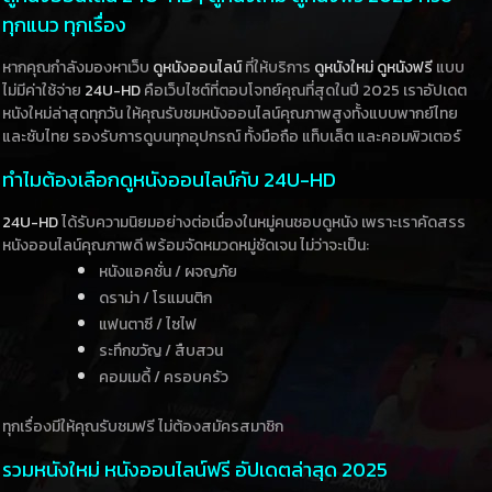
ทุกแนว ทุกเรื่อง
หากคุณกำลังมองหาเว็บ
ดูหนังออนไลน์
ที่ให้บริการ
ดูหนังใหม่
ดูหนังฟรี
แบบ
ไม่มีค่าใช้จ่าย
24U-HD
คือเว็บไซต์ที่ตอบโจทย์คุณที่สุดในปี 2025 เราอัปเดต
หนังใหม่ล่าสุดทุกวัน ให้คุณรับชมหนังออนไลน์คุณภาพสูงทั้งแบบพากย์ไทย
และซับไทย รองรับการดูบนทุกอุปกรณ์ ทั้งมือถือ แท็บเล็ต และคอมพิวเตอร์
ทำไมต้องเลือกดูหนังออนไลน์กับ 24U-HD
24U-HD
ได้รับความนิยมอย่างต่อเนื่องในหมู่คนชอบดูหนัง เพราะเราคัดสรร
หนังออนไลน์คุณภาพดี พร้อมจัดหมวดหมู่ชัดเจน ไม่ว่าจะเป็น:
หนังแอคชั่น / ผจญภัย
ดราม่า / โรแมนติก
แฟนตาซี / ไซไฟ
ระทึกขวัญ / สืบสวน
คอมเมดี้ / ครอบครัว
ทุกเรื่องมีให้คุณรับชมฟรี ไม่ต้องสมัครสมาชิก
รวมหนังใหม่ หนังออนไลน์ฟรี อัปเดตล่าสุด 2025