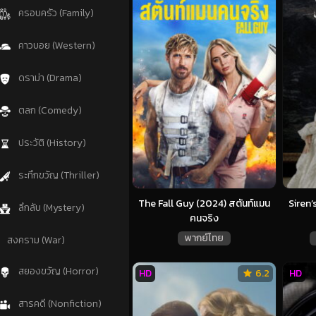
ครอบครัว (Family)
คาวบอย (Western)
ดราม่า (Drama)
ตลก (Comedy)
ประวัติ (History)
ระทึกขวัญ (Thriller)
The Fall Guy (2024) สตันท์แมน
Siren’
ลึกลับ (Mystery)
คนจริง
พากย์ไทย
สงคราม (War)
สยองขวัญ (Horror)
HD
6.2
HD
สารคดี (Nonfiction)