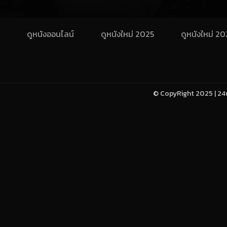
ดูหนังออนไลน์
ดูหนังใหม่ 2025
ดูหนังใหม่ 2
© CopyRight 2025 | 24u-h