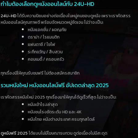
ทำไมต้องเลือกดูหนังออนไลน์กับ 24U-HD
24U-HD
ได้รับความนิยมอย่างต่อเนื่องในหมู่คนชอบดูหนัง เพราะเราคัดสรร
หนังออนไลน์คุณภาพดี พร้อมจัดหมวดหมู่ชัดเจน ไม่ว่าจะเป็น:
หนังแอคชั่น / ผจญภัย
ดราม่า / โรแมนติก
แฟนตาซี / ไซไฟ
ระทึกขวัญ / สืบสวน
คอมเมดี้ / ครอบครัว
ทุกเรื่องมีให้คุณรับชมฟรี ไม่ต้องสมัครสมาชิก
รวมหนังใหม่ หนังออนไลน์ฟรี อัปเดตล่าสุด 2025
เราคัดสรรหนังใหม่ 2025 ทุกเรื่องมาให้คุณได้ดูเร็วที่สุด ไม่ว่าจะเป็น:
หนังเข้าโรงล่าสุด
หนังชนโรงชัดระดับ HD และ 4K
หนังไทย หนังต่างประเทศ ครบทุกสไตล์
ดูหนังฟรี 2025
ได้แบบไม่มีโฆษณารบกวน ดูต่อเนื่องไม่มีสะดุด