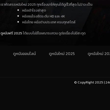
เราคัดสรรหนังใหม่ 2025 ทุกเรื่องมาให้คุณได้ดูเร็วที่สุด ไม่ว่าจะเป็น:
หนังเข้าโรงล่าสุด
หนังชนโรงชัดระดับ HD และ 4K
หนังไทย หนังต่างประเทศ ครบทุกสไตล์
ดูหนังฟรี 2025
ได้แบบไม่มีโฆษณารบกวน ดูต่อเนื่องไม่มีสะดุด
ดูหนังออนไลน์
ดูหนังใหม่ 2025
ดูหนังใหม่ 2
© CopyRight 2025 | 24u-h