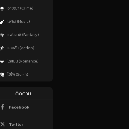
อาชญา (Crime)
เพลง (Music)
แฟนตาซี (Fantasy)
แอคชั่น (Action)
โรแมน (Romance)
ไซไฟ (Sci-fi)
ติดตาม
Facebook
Twitter