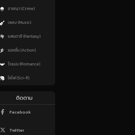
อาชญา (Crime)
เพลง (Music)
แฟนตาซี (Fantasy)
แอคชั่น (Action)
โรแมน (Romance)
ไซไฟ (Sci-fi)
ติดตาม
Facebook
Twitter