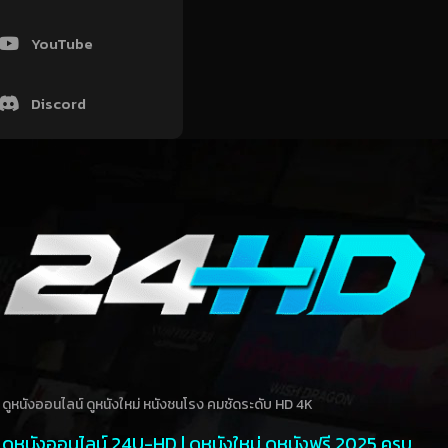
YouTube
Discord
ดูหนังออนไลน์ ดูหนังใหม่ หนังชนโรง คมชัดระดับ HD 4K
ดูหนังออนไลน์ 24U-HD | ดูหนังใหม่ ดูหนังฟรี 2025 ครบ