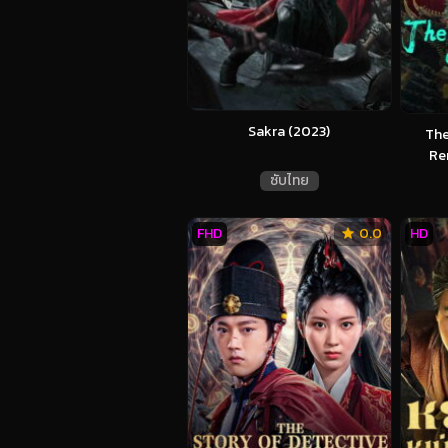
Sakra (2023)
The
Ren
ซับไทย
FHD
0.0
HD