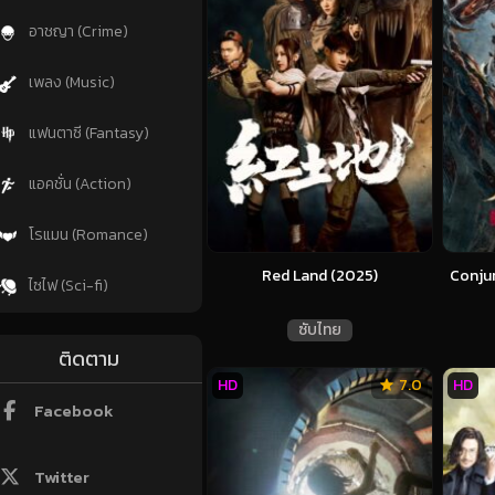
อาชญา (Crime)
เพลง (Music)
แฟนตาซี (Fantasy)
แอคชั่น (Action)
โรแมน (Romance)
Red Land (2025)
Conjur
ไซไฟ (Sci-fi)
ซับไทย
ติดตาม
HD
7.0
HD
Facebook
Twitter