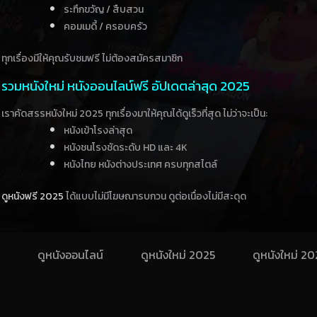
ระทึกขวัญ / สืบสวน
คอมเมดี้ / ครอบครัว
ทุกเรื่องมีให้คุณรับชมฟรี ไม่ต้องสมัครสมาชิก
รวมหนังใหม่ หนังออนไลน์ฟรี อัปเดตล่าสุด 2025
เราคัดสรรหนังใหม่ 2025 ทุกเรื่องมาให้คุณได้ดูเร็วที่สุด ไม่ว่าจะเป็น:
หนังเข้าโรงล่าสุด
หนังชนโรงชัดระดับ HD และ 4K
หนังไทย หนังต่างประเทศ ครบทุกสไตล์
ดูหนังฟรี 2025
ได้แบบไม่มีโฆษณารบกวน ดูต่อเนื่องไม่มีสะดุด
ดูหนังออนไลน์
ดูหนังใหม่ 2025
ดูหนังใหม่ 2