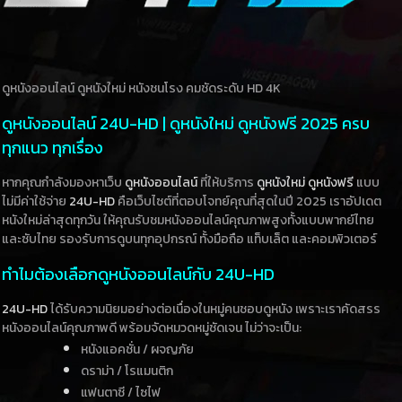
ดูหนังออนไลน์ ดูหนังใหม่ หนังชนโรง คมชัดระดับ HD 4K
ดูหนังออนไลน์ 24U-HD | ดูหนังใหม่ ดูหนังฟรี 2025 ครบ
ทุกแนว ทุกเรื่อง
หากคุณกำลังมองหาเว็บ
ดูหนังออนไลน์
ที่ให้บริการ
ดูหนังใหม่
ดูหนังฟรี
แบบ
ไม่มีค่าใช้จ่าย
24U-HD
คือเว็บไซต์ที่ตอบโจทย์คุณที่สุดในปี 2025 เราอัปเดต
หนังใหม่ล่าสุดทุกวัน ให้คุณรับชมหนังออนไลน์คุณภาพสูงทั้งแบบพากย์ไทย
และซับไทย รองรับการดูบนทุกอุปกรณ์ ทั้งมือถือ แท็บเล็ต และคอมพิวเตอร์
ทำไมต้องเลือกดูหนังออนไลน์กับ 24U-HD
24U-HD
ได้รับความนิยมอย่างต่อเนื่องในหมู่คนชอบดูหนัง เพราะเราคัดสรร
หนังออนไลน์คุณภาพดี พร้อมจัดหมวดหมู่ชัดเจน ไม่ว่าจะเป็น:
หนังแอคชั่น / ผจญภัย
ดราม่า / โรแมนติก
แฟนตาซี / ไซไฟ