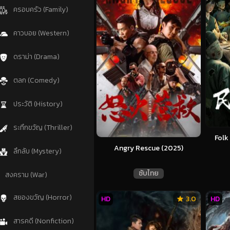
ครอบครัว (Family)
คาวบอย (Western)
ดราม่า (Drama)
ตลก (Comedy)
ประวัติ (History)
ระทึกขวัญ (Thriller)
Folk
Angry Rescue (2025)
ลึกลับ (Mystery)
ซับไทย
สงคราม (War)
สยองขวัญ (Horror)
HD
3.0
HD
สารคดี (Nonfiction)