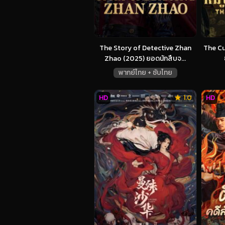
The Story of Detective Zhan
The Cu
Zhao (2025) ยอดนักสืบจ...
พากย์ไทย + ซับไทย
HD
1.0
HD