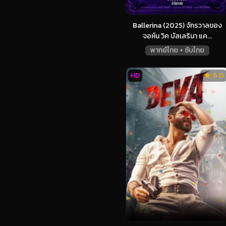
Ballerina (2025) จักรวาลของ
จอห์น วิค บัลเลรินา แค...
พากย์ไทย + ซับไทย
HD
6.0