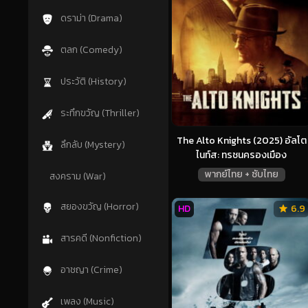
ดราม่า (Drama)
ตลก (Comedy)
ประวัติ (History)
ระทึกขวัญ (Thriller)
The Alto Knights (2025) อัลโต
ลึกลับ (Mystery)
ไนท์ส: ทรชนครองเมือง
พากย์ไทย + ซับไทย
สงคราม (War)
สยองขวัญ (Horror)
HD
6.9
สารคดี (Nonfiction)
อาชญา (Crime)
เพลง (Music)