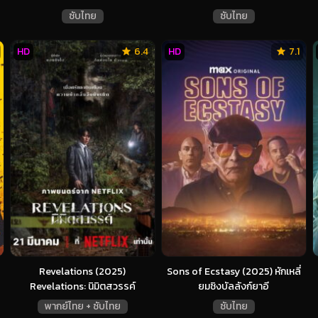
ซับไทย
ซับไทย
HD
6.4
HD
7.1
Revelations (2025)
Sons of Ecstasy (2025) หักเหลี่
Revelations: นิมิตสวรรค์
ยมชิงบัลลังก์ยาอี
พากย์ไทย + ซับไทย
ซับไทย