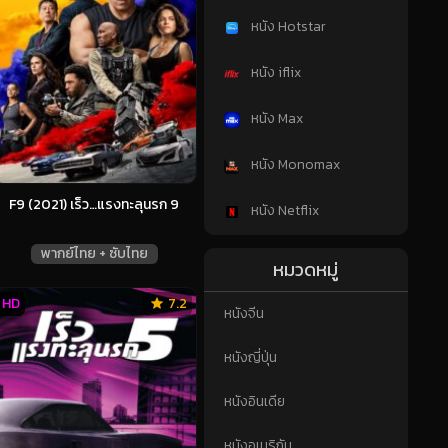
หนัง Hotstar
หนัง iflix
หนัง Max
หนัง Monomax
F9 (2021) เร็ว…แรงทะลุนรก 9
หนัง Netflix
พากย์ไทย + ซับไทย
หมวดหมู่
HD
7.2
หนังจีน
หนังญี่ปุ่น
หนังอินเดีย
หนังอเมริกัน