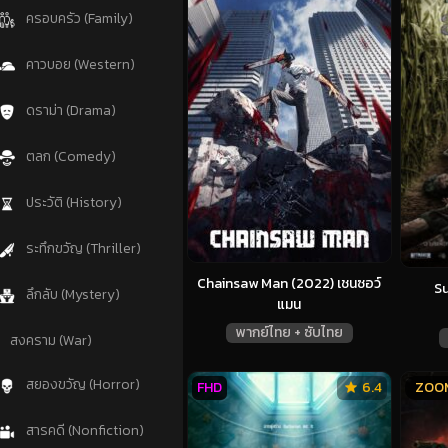
ครอบครัว (Family)
คาวบอย (Western)
ดราม่า (Drama)
ตลก (Comedy)
ประวัติ (History)
ระทึกขวัญ (Thriller)
Chainsaw Man (2022) เชนซอว์
Su
ลึกลับ (Mystery)
แมน
พากย์ไทย + ซับไทย
สงคราม (War)
สยองขวัญ (Horror)
FHD
6.4
ZOO
สารคดี (Nonfiction)