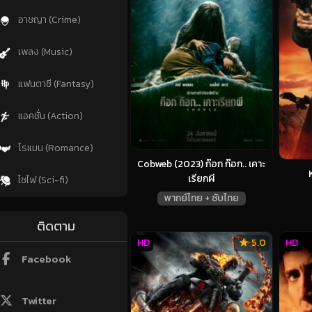
อาชญา (Crime)
เพลง (Music)
แฟนตาซี (Fantasy)
แอคชั่น (Action)
โรแมน (Romance)
Cobweb (2023) ก๊อก ก๊อก.. เคาะ
เรียกผี
ไซไฟ (Sci-fi)
พากย์ไทย + ซับไทย
ติดตาม
HD
5.0
HD
Facebook
Twitter