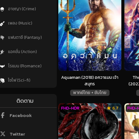
อาชญา (Crime)
เพลง (Music)
แฟนตาซี (Fantasy)
แอคชั่น (Action)
โรแมน (Romance)
Aquaman (2018) อควาแมน เจ้า
Tho
ไซไฟ (Sci-fi)
สมุทร
(2022
พากย์ไทย + ซับไทย
ติดตาม
FHD-HDR
6.7
FHD-
Facebook
Twitter