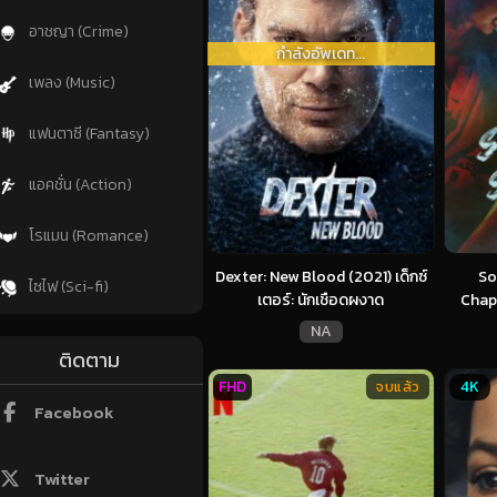
อาชญา (Crime)
กำลังอัพเดท...
เพลง (Music)
แฟนตาซี (Fantasy)
แอคชั่น (Action)
โรแมน (Romance)
Dexter: New Blood (2021) เด็กซ์
So
ไซไฟ (Sci-fi)
เตอร์: นักเชือดผงาด
Chap
NA
ติดตาม
FHD
4K
จบแล้ว
Facebook
Twitter