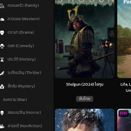
ครอบครัว (Family)
คาวบอย (Western)
ดราม่า (Drama)
ตลก (Comedy)
ประวัติ (History)
ระทึกขวัญ (Thriller)
Shōgun (2024) โชกุน
Life, 
ลึกลับ (Mystery)
Un
ซับไทย
สงคราม (War)
สยองขวัญ (Horror)
FHD
สารคดี (Nonfiction)