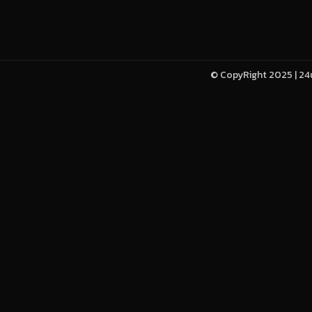
© CopyRight 2025 | 24u-h