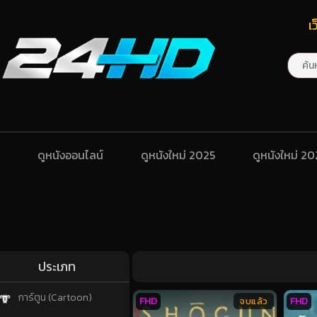
เ
ดูหนังออนไลน์
ดูหนังใหม่ 2025
ดูหนังใหม่ 2
ประเภท
การ์ตูน (Cartoon)
FHD
FHD
จบแล้ว