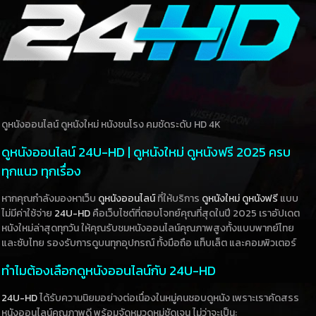
ดูหนังออนไลน์ ดูหนังใหม่ หนังชนโรง คมชัดระดับ HD 4K
ดูหนังออนไลน์ 24U-HD | ดูหนังใหม่ ดูหนังฟรี 2025 ครบ
ทุกแนว ทุกเรื่อง
หากคุณกำลังมองหาเว็บ
ดูหนังออนไลน์
ที่ให้บริการ
ดูหนังใหม่
ดูหนังฟรี
แบบ
ไม่มีค่าใช้จ่าย
24U-HD
คือเว็บไซต์ที่ตอบโจทย์คุณที่สุดในปี 2025 เราอัปเดต
หนังใหม่ล่าสุดทุกวัน ให้คุณรับชมหนังออนไลน์คุณภาพสูงทั้งแบบพากย์ไทย
และซับไทย รองรับการดูบนทุกอุปกรณ์ ทั้งมือถือ แท็บเล็ต และคอมพิวเตอร์
ทำไมต้องเลือกดูหนังออนไลน์กับ 24U-HD
24U-HD
ได้รับความนิยมอย่างต่อเนื่องในหมู่คนชอบดูหนัง เพราะเราคัดสรร
หนังออนไลน์คุณภาพดี พร้อมจัดหมวดหมู่ชัดเจน ไม่ว่าจะเป็น: