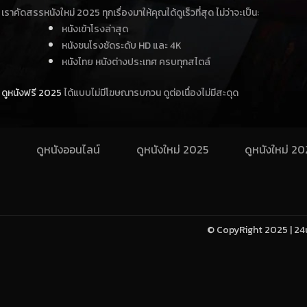
เราคัดสรรหนังใหม่ 2025 ทุกเรื่องมาให้คุณได้ดูเร็วที่สุด ไม่ว่าจะเป็น:
หนังเข้าโรงล่าสุด
หนังชนโรงชัดระดับ HD และ 4K
หนังไทย หนังต่างประเทศ ครบทุกสไตล์
ดูหนังฟรี 2025
ได้แบบไม่มีโฆษณารบกวน ดูต่อเนื่องไม่มีสะดุด
ดูหนังออนไลน์
ดูหนังใหม่ 2025
ดูหนังใหม่ 2
© CopyRight 2025 | 24u-h