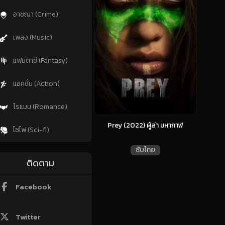
อาชญา (Crime)
เพลง (Music)
แฟนตาซี (Fantasy)
แอคชั่น (Action)
โรแมน (Romance)
Prey (2022) ผู้ล่า มหากาฬ
ไซไฟ (Sci-fi)
ซับไทย
ติดตาม
Facebook
Twitter