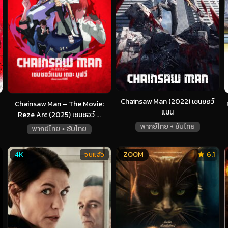
Chainsaw Man (2022) เชนซอว์
Chainsaw Man – The Movie:
แมน
Reze Arc (2025) เชนซอว์ ...
พากย์ไทย + ซับไทย
พากย์ไทย + ซับไทย
4K
ZOOM
6.1
จบแล้ว