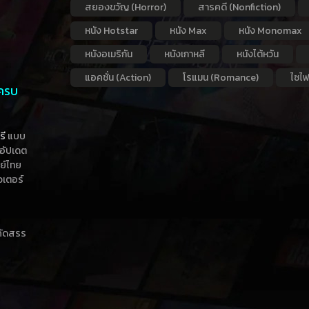
สยองขวัญ (Horror)
สารคดี (Nonfiction)
หนัง Hotstar
หนัง Max
หนัง Monomax
หนังอเมริกัน
หนังเกาหลี
หนังไต้หวัน
แอคชั่น (Action)
โรแมน (Romance)
ไซไฟ
 ครบ
รี
แบบ
าอัปเดต
กย์ไทย
วเตอร์
าคัดสรร