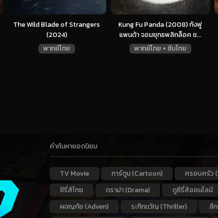
The Wild Blade of Strangers
Kung Fu Panda (2008) กังฟู
(2024)
แพนด้า จอมยุทธพลิกล็อค ช...
พากย์ไทย
พากย์ไทย + ซับไทย
คำค้นหายอดนิยม
TV Movie
การ์ตูน (Cartoon)
ครอบครัว (
ซีรี่ส์ไทย
ดราม่า (Drama)
ดูซีรี่ส์ออนไลน์
ผจญภัย (Adven)
ระทึกขวัญ (Thriller)
ลึ