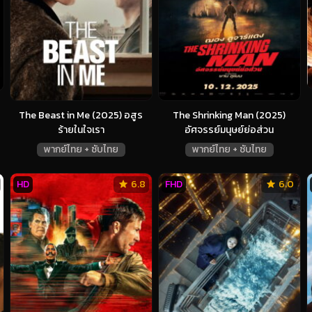
The Beast in Me (2025) อสูร
The Shrinking Man (2025)
ร้ายในใจเรา
อัศจรรย์มนุษย์ย่อส่วน
พากย์ไทย + ซับไทย
พากย์ไทย + ซับไทย
HD
6.8
FHD
6.0