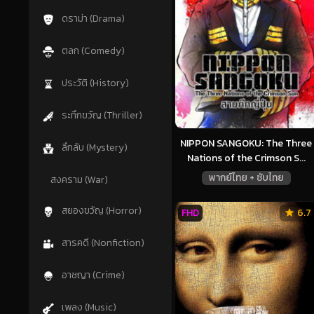
ดราม่า (Drama)
ตลก (Comedy)
ประวัติ (History)
ระทึกขวัญ (Thriller)
NIPPON SANGOKU: The Three
ลึกลับ (Mystery)
Nations of the Crimson S...
พากย์ไทย + ซับไทย
สงคราม (War)
สยองขวัญ (Horror)
FHD
6.7
สารคดี (Nonfiction)
อาชญา (Crime)
เพลง (Music)