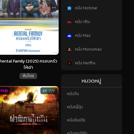
หนัง Hotstar
หนัง iflix
หนัง Max
หนัง Monomax
Rental Family (2025) ครอบครัว
หนัง Netflix
ให้เช่า
ซับไทย
หมวดหมู่
FHD
EP 7/?
หนังจีน
หนังญี่ปุ่น
หนังอินเดีย
หนังอเมริกัน