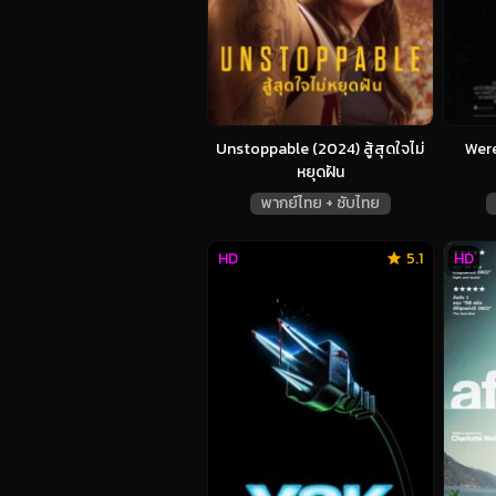
Unstoppable (2024) สู้สุดใจไม่
Wer
หยุดฝัน
พากย์ไทย + ซับไทย
HD
5.1
HD