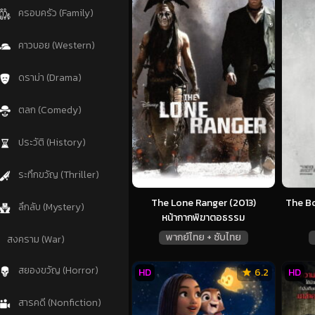
ครอบครัว (Family)
คาวบอย (Western)
ดราม่า (Drama)
ตลก (Comedy)
ประวัติ (History)
ระทึกขวัญ (Thriller)
The Lone Ranger (2013)
The Bo
ลึกลับ (Mystery)
หน้ากากพิฆาตอธรรม
พากย์ไทย + ซับไทย
สงคราม (War)
สยองขวัญ (Horror)
HD
6.2
HD
สารคดี (Nonfiction)