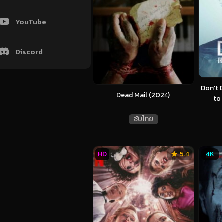
YouTube
Discord
Don’t 
Dead Mail (2024)
to 
ซับไทย
HD
5.4
4K