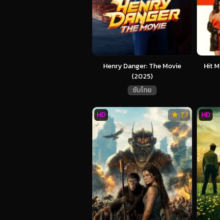
Henry Danger: The Movie
Hit M
(2025)
ซับไทย
HD
7.1
HD