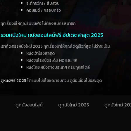
ระทึกขวัญ / สืบสวน
คอมเมดี้ / ครอบครัว
ทุกเรื่องมีให้คุณรับชมฟรี ไม่ต้องสมัครสมาชิก
รวมหนังใหม่ หนังออนไลน์ฟรี อัปเดตล่าสุด 2025
เราคัดสรรหนังใหม่ 2025 ทุกเรื่องมาให้คุณได้ดูเร็วที่สุด ไม่ว่าจะเป็น:
หนังเข้าโรงล่าสุด
หนังชนโรงชัดระดับ HD และ 4K
หนังไทย หนังต่างประเทศ ครบทุกสไตล์
ดูหนังฟรี 2025
ได้แบบไม่มีโฆษณารบกวน ดูต่อเนื่องไม่มีสะดุด
ดูหนังออนไลน์
ดูหนังใหม่ 2025
ดูหนังใหม่ 2