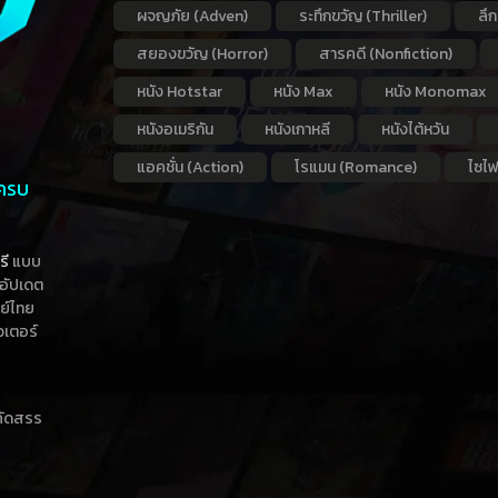
ผจญภัย (Adven)
ระทึกขวัญ (Thriller)
ลึ
สยองขวัญ (Horror)
สารคดี (Nonfiction)
หนัง Hotstar
หนัง Max
หนัง Monomax
หนังอเมริกัน
หนังเกาหลี
หนังไต้หวัน
แอคชั่น (Action)
โรแมน (Romance)
ไซไฟ
 ครบ
รี
แบบ
าอัปเดต
กย์ไทย
วเตอร์
าคัดสรร