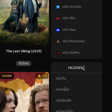
หนัง Hotstar
หนัง iflix
หนัง Max
หนัง Monomax
The Last Viking (2025)
หนัง Netflix
ซับไทย
หมวดหมู่
ZOOM
7.4
หนังจีน
หนังญี่ปุ่น
หนังอินเดีย
หนังอเมริกัน