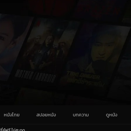
หนังไทย
สปอยหนัง
บทความ
ดูหนัง
่ย์ฟรี ไม่สะดุด