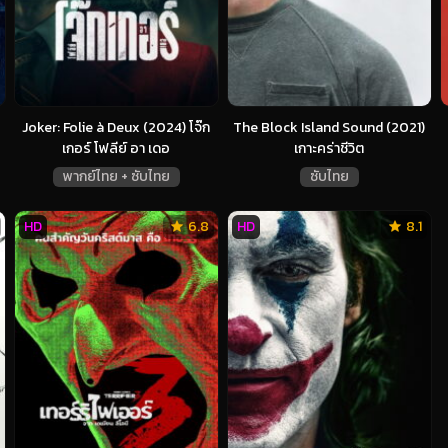
Joker: Folie à Deux (2024) โจ๊ก
The Block Island Sound (2021)
เกอร์ โฟลีย์ อา เดอ
เกาะคร่าชีวิต
พากย์ไทย + ซับไทย
ซับไทย
HD
6.8
HD
8.1