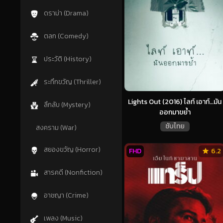
ดราม่า (Drama)
ตลก (Comedy)
ประวัติ (History)
ระทึกขวัญ (Thriller)
Lights Out (2016) ไลท์ เอาท์…มัน
ลึกลับ (Mystery)
ออกมาขย้ำ
ซับไทย
สงคราม (War)
สยองขวัญ (Horror)
FHD
6.2
สารคดี (Nonfiction)
อาชญา (Crime)
เพลง (Music)