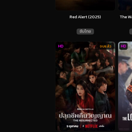
Red Alert (2025)
The Wa
ซับไทย
HD
HD
จบแล้ว