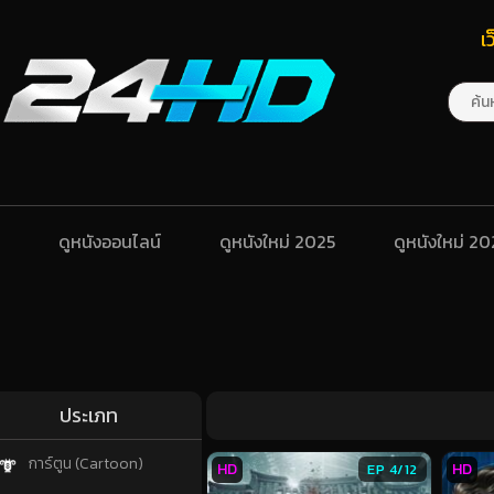
เ
ดูหนังออนไลน์
ดูหนังใหม่ 2025
ดูหนังใหม่ 2
ประเภท
การ์ตูน (Cartoon)
HD
HD
EP 4/12