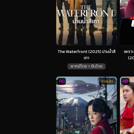
The Waterfront (2025) น่านน้ำสี
เพราะ
เทา
(2
พากย์ไทย + ซับไทย
HD
HD
จบแล้ว