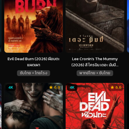
Evil Dead Burn (2026) ผีอมตะ
Lee Cronin’s The Mummy
แผดเผา
(2026) ลี โครนิน เดอะ มัมมี...
ซับไทย + ไทยโรง
พากย์ไทย + ซับไทย
4K
6.9
4K
6.6