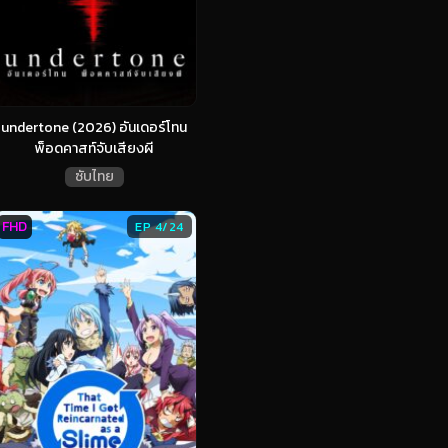
undertone (2026) อันเดอร์โทน
พ็อดคาสท์จับเสียงผี
ซับไทย
FHD
EP 4/24