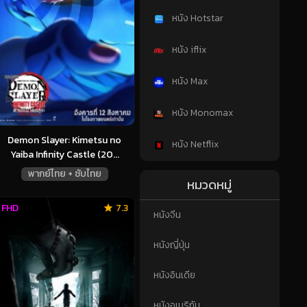
หนัง Hotstar
หนัง iflix
หนัง Max
หนัง Monomax
Demon Slayer: Kimetsu no
หนัง Netflix
Yaiba Infinity Castle (20...
พากย์ไทย + ซับไทย
หมวดหมู่
FHD
7.3
หนังจีน
หนังญี่ปุ่น
หนังอินเดีย
หนังอเมริกัน