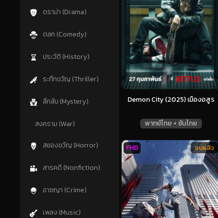
ดราม่า (Drama)
ตลก (Comedy)
ประวัติ (History)
ระทึกขวัญ (Thriller)
Demon City (2025) เมืองอสูร
ลึกลับ (Mystery)
พากย์ไทย + ซับไทย
สงคราม (War)
สยองขวัญ (Horror)
FHD
จบแล้ว
สารคดี (Nonfiction)
อาชญา (Crime)
เพลง (Music)