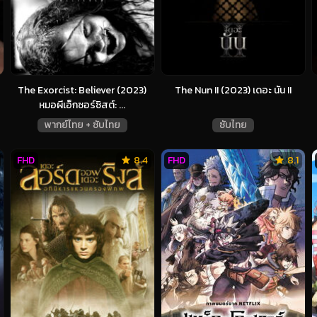
The Exorcist: Believer (2023)
The Nun II (2023) เดอะ นัน II
หมอผีเอ็กซอร์ซิสต์: ...
พากย์ไทย + ซับไทย
ซับไทย
FHD
8.4
FHD
8.1