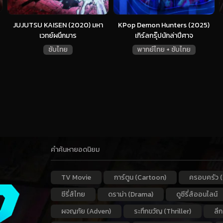
JUJUTSU KAISEN (2020) มหา
KPop Demon Hunters (2025)
เวทย์ผนึกมาร
เกิร์ลกรุ๊ปนักล่าปีศาจ
ซับไทย
พากย์ไทย + ซับไทย
คำค้นหายอดนิยม
TV Movie
การ์ตูน (Cartoon)
ครอบครัว (
ซีรี่ส์ไทย
ดราม่า (Drama)
ดูซีรี่ส์ออนไลน์
ผจญภัย (Adven)
ระทึกขวัญ (Thriller)
ลึ