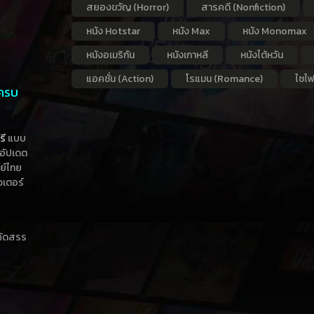
สยองขวัญ (Horror)
สารคดี (Nonfiction)
หนัง Hotstar
หนัง Max
หนัง Monomax
หนังอเมริกัน
หนังเกาหลี
หนังไต้หวัน
แอคชั่น (Action)
โรแมน (Romance)
ไซไฟ
 ครบ
รี
แบบ
าอัปเดต
กย์ไทย
วเตอร์
าคัดสรร