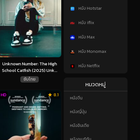
หนัง Hotstar
หนัง iflix
หนัง Max
หนัง Monomax
Unknown Number: The High
หนัง Netflix
School Catfish (2025) Unk...
ซับไทย
หมวดหมู่
HD
8.1
หนังจีน
หนังญี่ปุ่น
หนังอินเดีย
หนังอเมริกัน