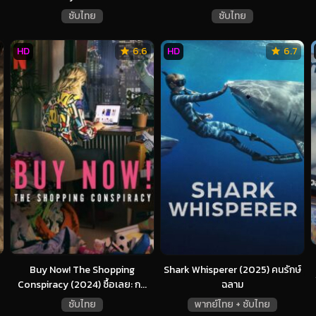
ซับไทย
ซับไทย
HD
6.6
HD
6.7
Buy Now! The Shopping
Shark Whisperer (2025) คนรักษ์
Conspiracy (2024) ซื้อเลย: ก...
ฉลาม
ซับไทย
พากย์ไทย + ซับไทย