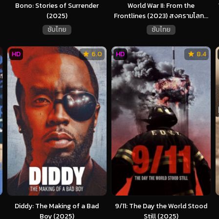
Bono: Stories of Surrender
World War II: From the
(2025)
Frontlines (2023) สงครามโลก...
ซับไทย
ซับไทย
HD
6.0
HD
8.4
Diddy: The Making of a Bad
9/11: The Day the World Stood
Boy (2025)
Still (2025)